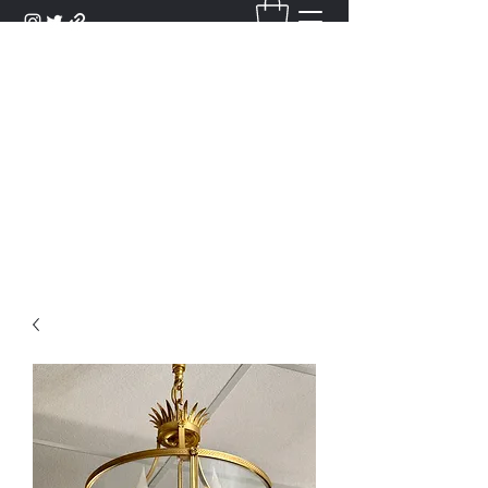
DANTAN
Bienvenue Dans Notre Galerie,
Découvrez Nos Antiquités et
Objets d'Art.