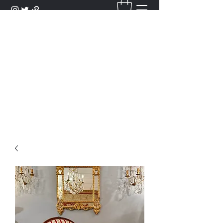
DANTAN
Bienvenue Dans Notre Galerie,
Découvrez Nos Antiquités et
Objets d'Art.