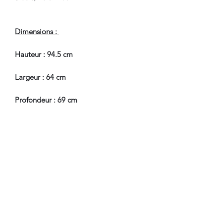
Dimensions :
Hauteur : 94.5 cm
Largeur : 64 cm
Profondeur : 69 cm
Hauteur Assise : 47 cm
En Bel Etat de Conservation, à
souligner, un très leger accorc au tissu,
visible sur photo.