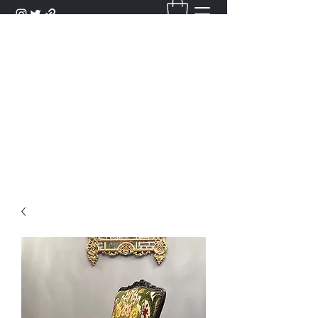
DANTAN
Bienvenue Dans Notre Galerie,
Découvrez Nos Antiquités et
Objets d'Art.