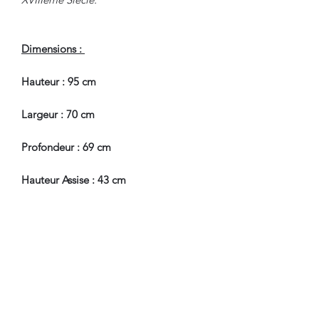
Dimensions :
Hauteur : 95 cm
Largeur : 70 cm
Profondeur : 69 cm
Hauteur Assise : 43 cm
En Bel Etat de Conservation,
restaurations d'usage et d'Entretien.
Pour tous renseignements, nous
contacter.