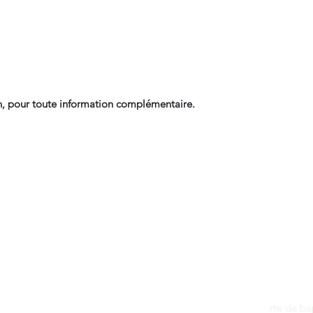
, pour toute information complémentaire.
Contact
dantan@sfr.fr
rte de b