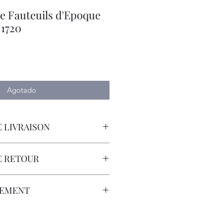
e Fauteuils d'Epoque
 1720
io
Agotado
 LIVRAISON
orteur avec Assurance.
E RETOUR
sont à la Charge du Client.
LEMENT
que Bancaire, Virement Bancaire,