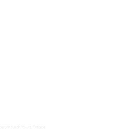
Adresse
apaume,achicourt,France