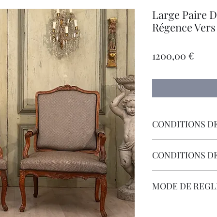
Large Paire D
Régence Vers
Prec
1200,00 €
CONDITIONS DE
Livraison Par Transp
CONDITIONS D
Les Frais de Retour 
MODE DE REG
Carte Bancaire, Chè