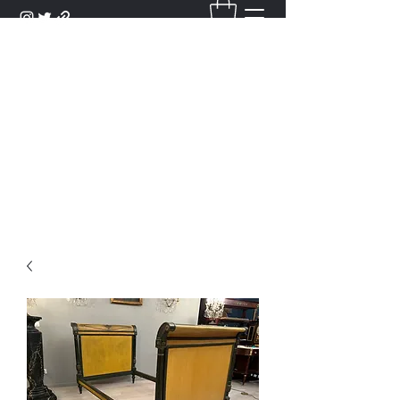
DANTAN
Bienvenue Dans Notre Galerie,
Découvrez Nos Antiquités et
Objets d'Art.