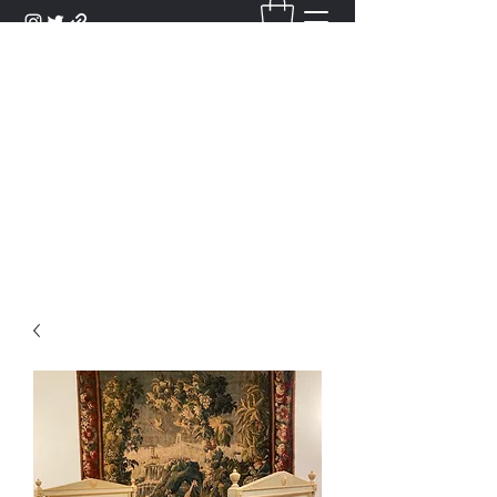
DANTAN
Bienvenue Dans Notre Galerie,
Découvrez Nos Antiquités et
Objets d'Art.