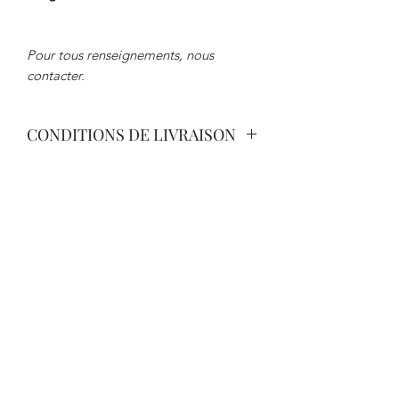
Pour tous renseignements, nous
contacter.
CONDITIONS DE LIVRAISON
Livraison par Transporteur avec
Assurance. Tarif International sur
Demande.