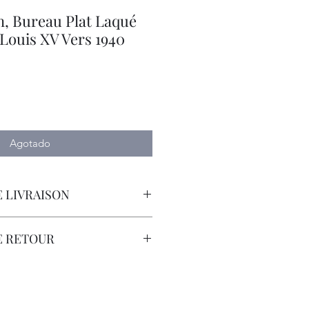
n, Bureau Plat Laqué
 Louis XV Vers 1940
io
Agotado
 LIVRAISON
orteur avec Assurance.
E RETOUR
sont à la Charge du Client.