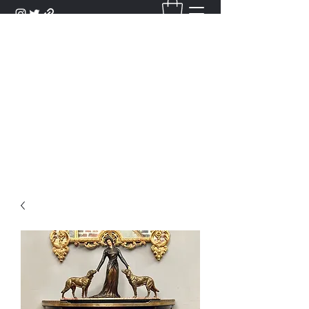
DANTAN
Bienvenue Dans Notre Galerie,
Découvrez Nos Antiquités et
Objets d'Art.