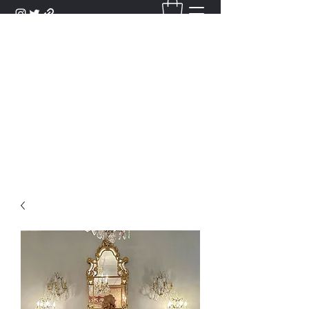
DANTAN
Bienvenue Dans Notre Galerie,
Découvrez Nos Antiquités et
Objets d'Art.