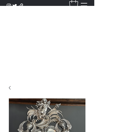
DANTAN
Bienvenue Dans Notre Galerie,
Découvrez Nos Antiquités et
Objets d'Art.