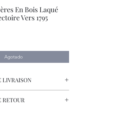
gères En Bois Laqué
ctoire Vers 1795
io
Agotado
 LIVRAISON
orteur avec Assurance.
E RETOUR
sont à la Charge du Client.