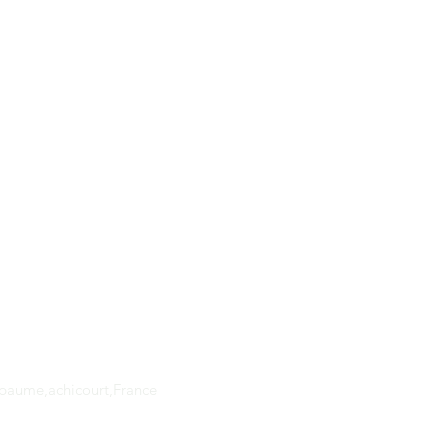
Adresse
apaume,achicourt,France