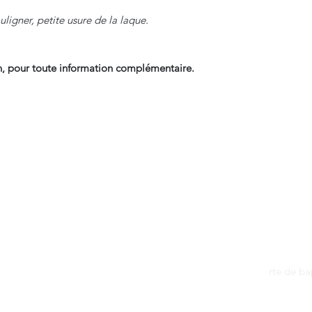
ligner, petite usure de la laque.
, pour toute information complémentaire.
Contact
dantan@sfr.fr
rte de b
06.81.50.13.37