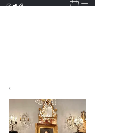
DANTAN
Bienvenue Dans Notre Galerie,
Découvrez Nos Antiquités et
Objets d'Art.