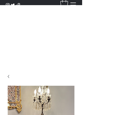
DANTAN
Bienvenue Dans Notre Galerie,
Découvrez Nos Antiquités et
Objets d'Art.