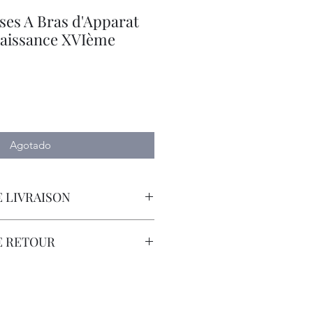
ses A Bras d'Apparat
aissance XVIème
io
Agotado
 LIVRAISON
porteur avec Assurance.
E RETOUR
sont à la Charge du Client.