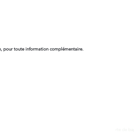
, pour toute information complémentaire.
Contact
dantan@sfr.fr
rte de b
06.81.50.13.37