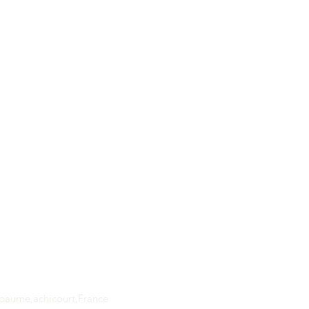
Adresse
apaume,achicourt,France