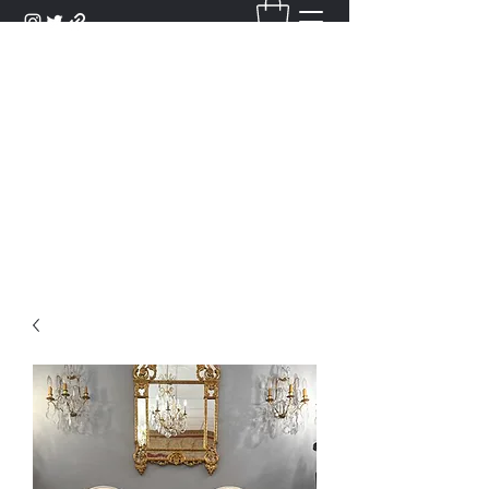
DANTAN
Bienvenue Dans Notre Galerie,
Découvrez Nos Antiquités et
Objets d'Art.