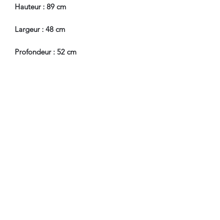
Hauteur : 89 cm
Largeur : 48 cm
Profondeur : 52 cm
Hauteur Assise : 45 cm
En Bel Etat de Conservation.
Nous sommes à Votre Disposition,
pour toute information
complémentaire.
WWW.DANTAN.STORE