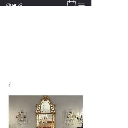
DANTAN
Bienvenue Dans Notre Galerie,
Découvrez Nos Antiquités et
Objets d'Art.