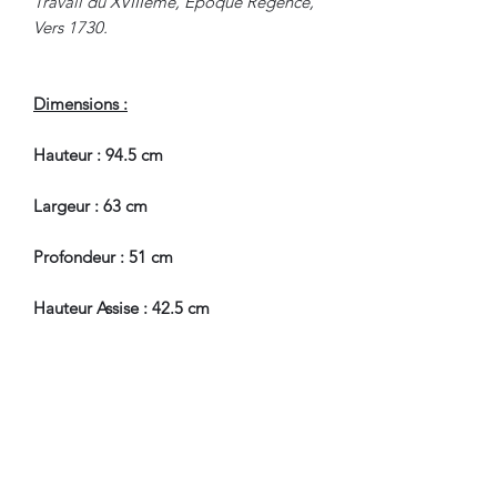
Travail du XVIIIème, Epoque Régence,
Vers 1730.
Dimensions :
Hauteur : 94.5 cm
Largeur : 63 cm
Profondeur : 51 cm
Hauteur Assise : 42.5 cm
En Bel Etat de Conservation.
Pour tous renseignements, nous
contacter.