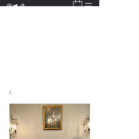
DANTAN
Bienvenue Dans Notre Galerie,
Découvrez Nos Antiquités et
Objets d'Art.