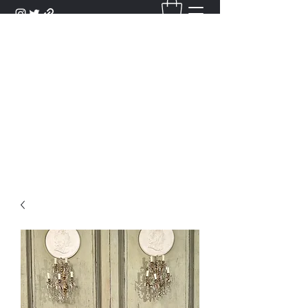
DANTAN
Bienvenue Dans Notre Galerie,
Découvrez Nos Antiquités et
Objets d'Art.