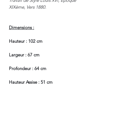
Travail de Style Louis XVI, Epoque
XIXème, Vers 1880.
Dimensions :
Hauteur : 102 cm
Largeur : 67 cm
Profondeur : 64 cm
Hauteur Assise : 51 cm
En Bel Etat de Conservation.
Nous sommes à Votre Disposition,
pour toute information