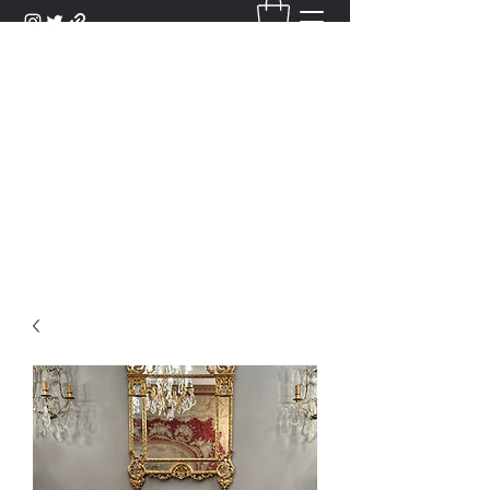
DANTAN
Bienvenue Dans Notre Galerie,
Découvrez Nos Antiquités et
Objets d'Art.