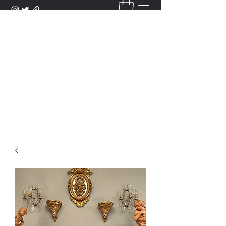
DANTAN
Bienvenue Dans Notre Galerie,
Découvrez Nos Antiquités et
Objets d'Art.