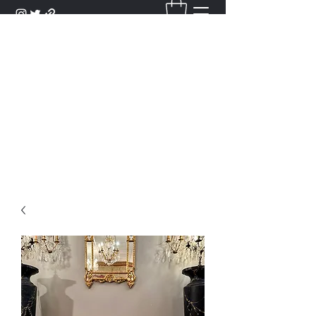
DANTAN
Bienvenue Dans Notre Galerie,
Découvrez Nos Antiquités et
Objets d'Art.