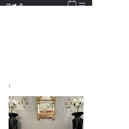
DANTAN
Bienvenue Dans Notre Galerie,
Découvrez Nos Antiquités et
Objets d'Art.