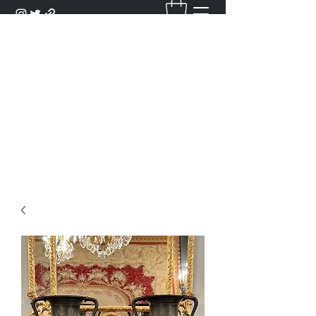
DANTAN
Bienvenue Dans Notre Galerie,
Découvrez Nos Antiquités et
Objets d'Art.