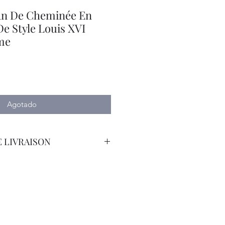
an De Cheminée En
De Style Louis XVI
me
Agotado
 LIVRAISON
orteur Avec Assurance.