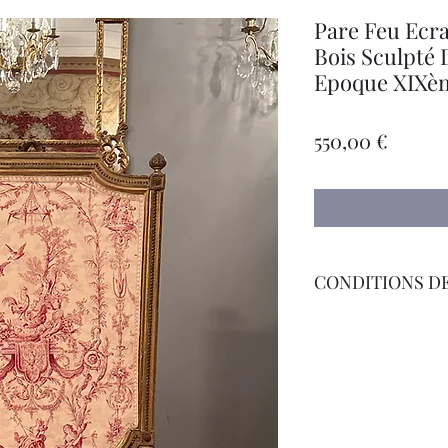
Pare Feu Ecr
Bois Sculpté 
Epoque XIXè
Precio
550,00 €
CONDITIONS DE
Livraison Par Transp