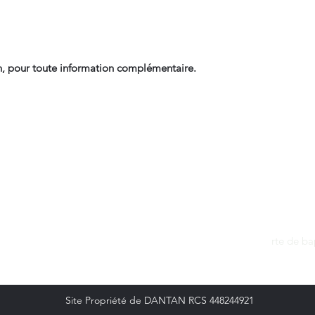
, pour toute information complémentaire.
Contact
dantan@sfr.fr
rte de b
06.81.50.13.37
Site Propriété de DANTAN RCS 448244921