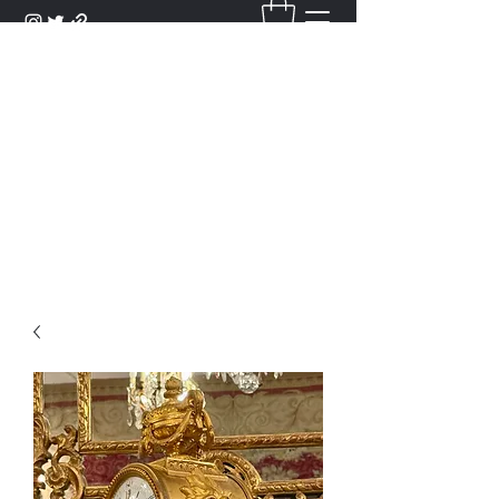
DANTAN
Bienvenue Dans Notre Galerie,
Découvrez Nos Antiquités et
Objets d'Art.