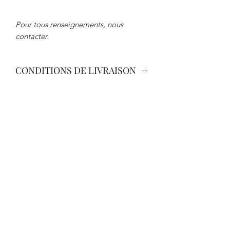
Pour tous renseignements, nous
contacter.
CONDITIONS DE LIVRAISON
Livraison par Transporteur avec
Assurance. Tarif International sur
Demande.