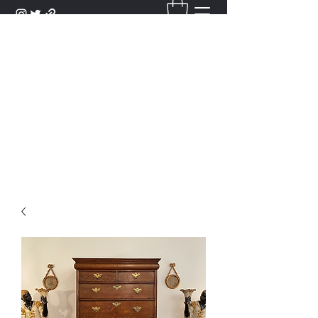
DANTAN
Bienvenue Dans Notre Galerie,
Découvrez Nos Antiquités et
Objets d'Art.