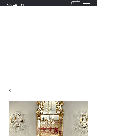
DANTAN
Bienvenue Dans Notre Galerie,
Découvrez Nos Antiquités et
Objets d'Art.