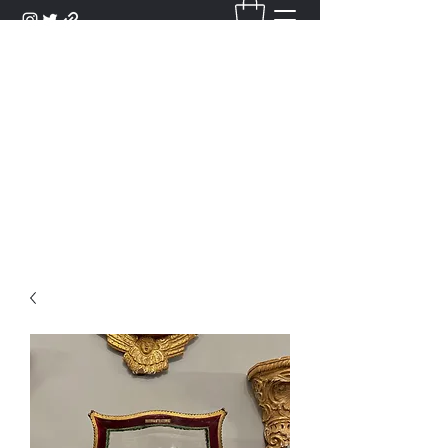
DANTAN
Bienvenue Dans Notre Galerie,
Découvrez Nos Antiquités et
Objets d'Art.