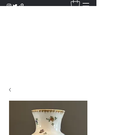
DANTAN
Bienvenue Dans Notre Galerie,
Découvrez Nos Antiquités et
Objets d'Art.