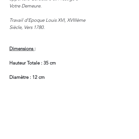
Votre Demeure.
Travail d'Epoque Louis XVI, XVIIIème
Siècle, Vers 1780.
Dimensions
:
Hauteur Totale : 35 cm
Diamètre : 12 cm
En Bel Etat de Conservation, à
souligner, a été recollé sur son socle.
Nous sommes à Votre Disposition,
pour toute information