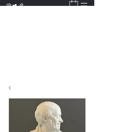
DANTAN
Bienvenue Dans Notre Galerie,
Découvrez Nos Antiquités et
Objets d'Art.