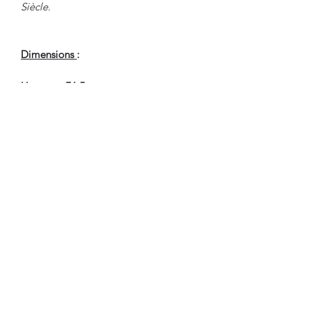
Siècle.
Dimensions
:
Hauteur : 76.5 cm
Largeur : 42 cm
Profondeur : 33.5 cm
En Bel Etat de Conservation.
Nous sommes à Votre Disposition,
pour toute information
complémentaire.