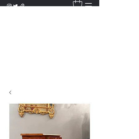
DANTAN
Bienvenue Dans Notre Galerie,
Découvrez Nos Antiquités et
Objets d'Art.