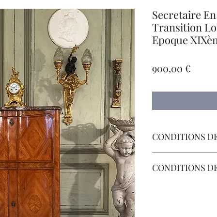
Secretaire En
Transition Lo
Epoque XIXè
Preci
900,00 €
CONDITIONS DE
Livraison Par Transp
CONDITIONS D
Les Frais de Retour 