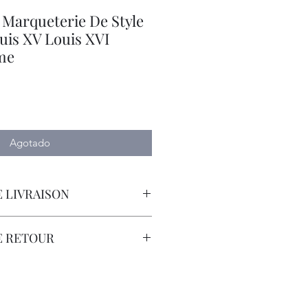
 Marqueterie De Style
uis XV Louis XVI
me
o
Agotado
 LIVRAISON
orteur avec Assurance.
E RETOUR
sont à la Charge du Client.