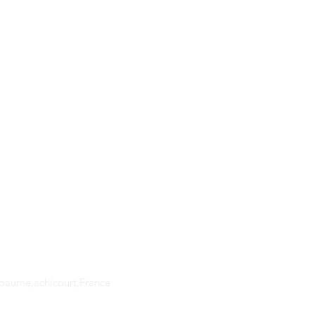
Adresse
apaume,achicourt,France