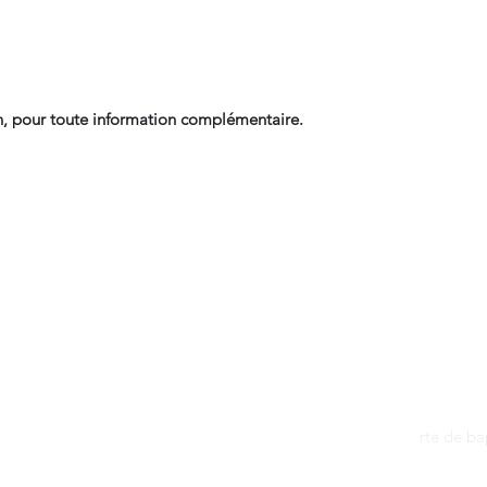
, pour toute information complémentaire.
Contact
dantan@sfr.fr
rte de b
06.81.50.13.37