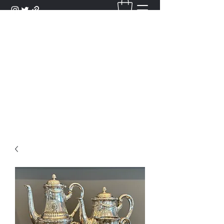
DANTAN
Bienvenue Dans Notre Galerie,
Découvrez Nos Antiquités et
Objets d'Art.