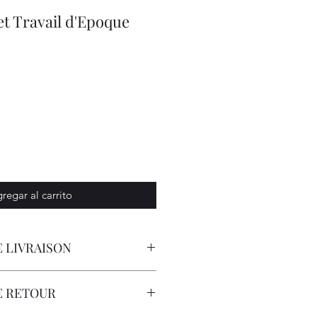
t Travail d'Epoque
regar al carrito
 LIVRAISON
orteur avec Assurance.
E RETOUR