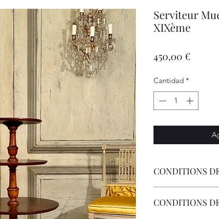
Serviteur Mue
XIXème
Precio
450,00 €
Cantidad
*
Ag
CONDITIONS DE
Lvraison Par Transp
CONDITIONS D