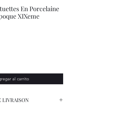
atuettes En Porcelaine
Epoque XIXeme
o
regar al carrito
 LIVRAISON
opost