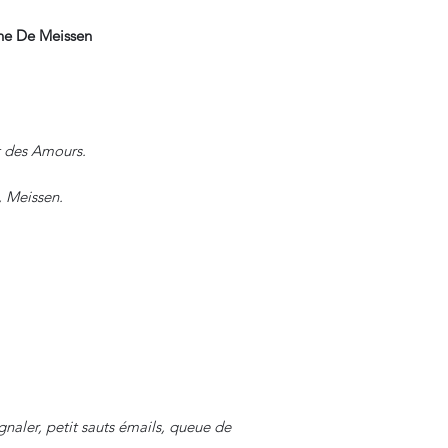
ine De Meissen
t des Amours.
 Meissen.
gnaler, petit sauts émails, queue de