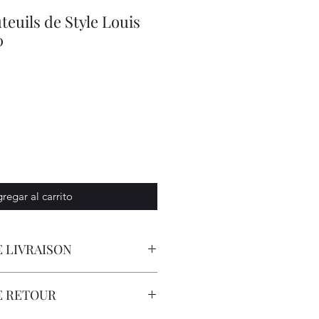
teuils de Style Louis
0
io
regar al carrito
 LIVRAISON
orteur avec Assurance.
E RETOUR