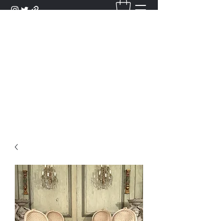
DANTAN
Bienvenue Dans Notre Galerie,
Découvrez Nos Antiquités et
Objets d'Art.