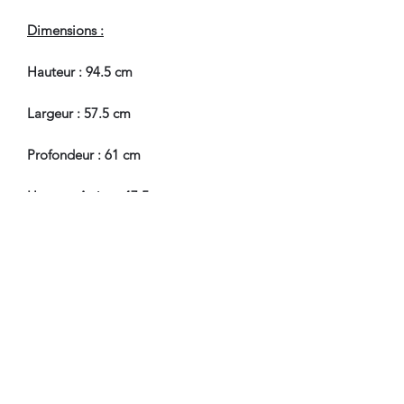
Dimensions :
Hauteur : 94.5 cm
Largeur : 57.5 cm
Profondeur : 61 cm
Hauteur Assise : 47.5 cm
En Bel Etat de Conservation.
Nous sommes à Votre Disposition,
pour toute information
complémentaire.