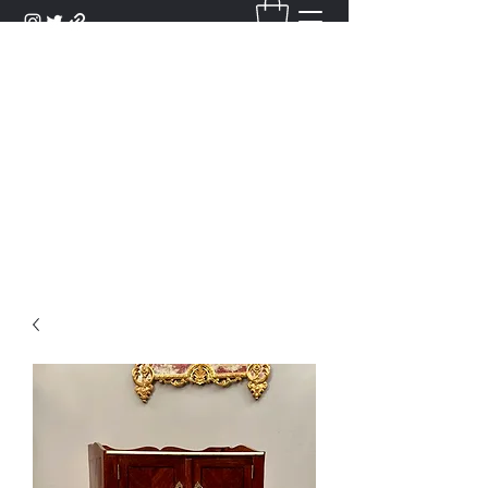
DANTAN
Bienvenue Dans Notre Galerie,
Découvrez Nos Antiquités et
Objets d'Art.