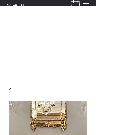
DANTAN
Bienvenue Dans Notre Galerie,
Découvrez Nos Antiquités et
Objets d'Art.