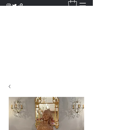
DANTAN
Bienvenue Dans Notre Galerie,
Découvrez Nos Antiquités et
Objets d'Art.