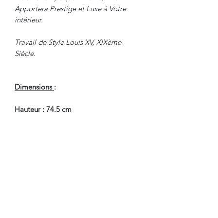
Apportera Prestige et Luxe à Votre
intérieur.
Travail de Style Louis XV, XIXème
Siècle.
Dimensions
:
Hauteur : 74.5 cm
Largeur : 120 cm
Profondeur : 74 cm
En Bel Etat de Conservation.