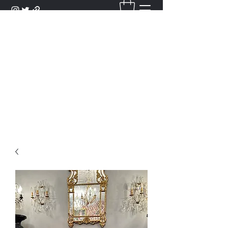
DANTAN
Bienvenue Dans Notre Galerie,
Découvrez Nos Antiquités et
Objets d'Art.