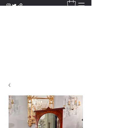
DANTAN
Bienvenue Dans Notre Galerie,
Découvrez Nos Antiquités et
Objets d'Art.