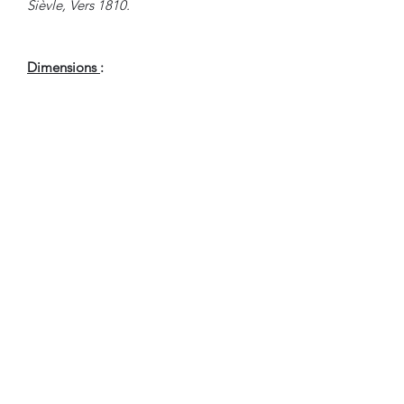
Sièvle, Vers 1810.
Dimensions
:
Hauteur Fermée : 92 cm
Hauteur avec Psyché : 145 cm
Largeur : 74 cm
Profondeur : 52.5 cm
Hauteur Passage de Jambes : 60 cm
En Bel Etat de Conservation.
Nous sommes à Votre Disposition,