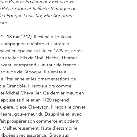
Vous Pourrez Egalement y Exposer Vos
e Pièce Sobre et Raffinée Témoigne de
e l'Epoque Louis XIV, Elle Apportera
ure.
 - 13 mai1747)
. Il est né à Toulouse,
compagnon ébéniste et s'arrête à
evalier, épouse sa fille en 1699 et, après
son atelier. Fils de Noël Hache, Thomas,
avant, entreprend « un tour de France »
bitude de l’époque. Il s'arrête à
à l’italienne et les ornementations de
95 à Grenoble. Il rentre alors comme
e Michel Chevallier. Ce dernier meurt en
épouse sa fille et en 1720 reprend
au-père, place Claveyson. Il reçoit le brevet
rléans, gouverneur du Dauphiné et, avec
il fait prospérer son commerce et obtient
. Malheureusement, faute d’estampille,
tribuées avec assurance. Grâce aux