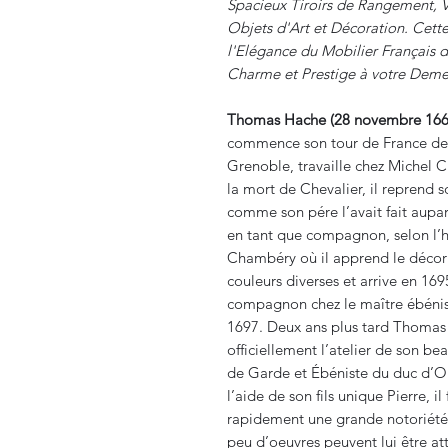
Spacieux Tiroirs de Rangement, 
Objets d'Art et Décoration. Cett
l'Elégance du Mobilier Français d
Charme et Prestige à votre Deme
Thomas Hache (28 novembre 1664
commence son tour de France de 
Grenoble, travaille chez Michel Ch
la mort de Chevalier, il reprend 
comme son pére l’avait fait aupar
en tant que compagnon, selon l’ha
Chambéry où il apprend le décor 
couleurs diverses et arrive en 16
compagnon chez le maître ébénist
1697. Deux ans plus tard Thomas 
officiellement l’atelier de son be
de Garde et Ébéniste du duc d’O
l’aide de son fils unique Pierre, 
rapidement une grande notoriété
peu d’oeuvres peuvent lui être at