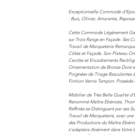
Exceptionnelle Commode d'Epoqu
: Buis, Olivier, Amarante, Reposan
Cette Commode Légèrement Galb
sur Trois Rangs en Façade. Ses Cô
Travail de Marqueterie Remarqua
Côtés et Façade. Son Plateau Orn
Cercles et Encadrements Rectilig
Ornementation de Bronze Doré et 
Poignées de Tirage Basculantes à
Finition Vernis Tampon. Possède s
Mobilier de Très Belle Qualité d'
Renommé Maître Ebéniste, Thom
Raffinée se Distinguant par ses S
Travail de Marqueterie, avec une
des Productions du Maître Ebénis
s'adaptera Aisément dans Votre Int