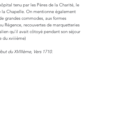
'hôpital tenu par les Pères de la Charité, le
 de la Chapelle. On mentionne également
 de grandes commodes, aux formes
 ou Régence, recouvertes de marquetteries
alien qu'il avait côtoyé pendant son séjour
e du xviiième)
but du XVIIIème, Vers 1710.