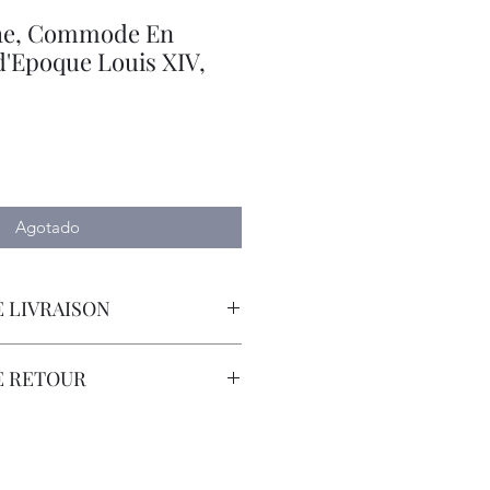
he, Commode En
d'Epoque Louis XIV,
io
Agotado
 LIVRAISON
orteur avec Assurance.
E RETOUR
sont à la Charge du Client.