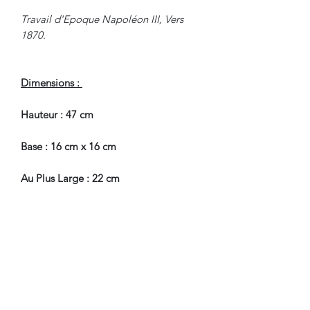
Travail d'Epoque Napoléon III, Vers
1870.
Dimensions :
Hauteur : 47 cm
Base : 16 cm x 16 cm
Au Plus Large : 22 cm
En Bel Etat de Conservation.
Nous sommes à Votre Disposition,
pour toute information
complémentaire.