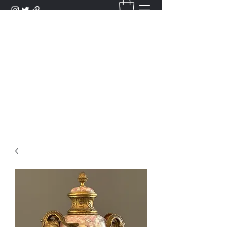
DANTAN
Bienvenue Dans Notre Galerie,
Découvrez Nos Antiquités et
Objets d'Art.